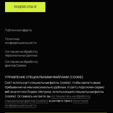
ПОДПИСАТЬСЯ
Публичная оферта
Политика
конфиденциальности
Согласие на обработку
персональных данных
Согласие на обработку
файлов Cookies
УПРАВЛЕНИЕ СПЕЦИАЛЬНЫМИ ФАЙЛАМИ (COOKIE)
ИП СКАЛЮК ВЛАДИСЛАВ ВАЛЕРЬЕВИЧ
ИНН 780255933123 ОГРНИП 323784700300761
Сайт использует специальные файлы (cookie), чтобы сделать ваше
пребывание на нем максимально удобным. К cайту подключен сервис
веб-аналитики Яндекс.Метрика, использующий специальные файлы
(cookie). Оставаясь на сайте, вы
соглашаетесь на обработку
специальных файлов (cookies)
в соответствии с
политикой
конфиденциальности
.