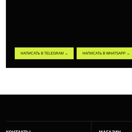
НАПИСАТЬ В TELEGRAM →
НАПИСАТЬ В WHATSAPP →