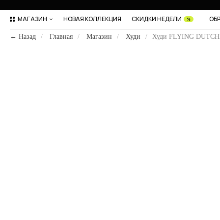
МАГАЗИН
НОВАЯ КОЛЛЕКЦИЯ
СКИДКИ НЕДЕЛИ
ОБ
%
← Назад
/
Главная
/
Магазин
/
Худи
/
Худи FLYING DUTC