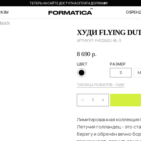
ТЕПЕРЬ НА САЙТЕ ДОСТУПНА ОПЛАТА ДОЛЯМИ
РАЗЫ
О БРЕН
HMAN
ХУДИ FLYING D
АРТИКУЛ:
FHD1242U-BL-S
8 690
р.
ЦВЕТ
РАЗМЕР
S
M
ТАБЛИЦА РАЗМЕРОВ – ХУДИ
Лимитированная коллекция D
Летучий голландец - это ст
берегу и обречён вечно бо