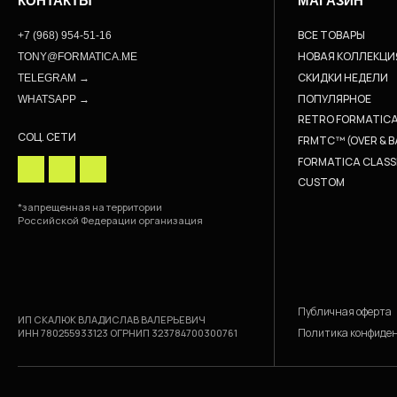
КОНТАКТЫ
МАГАЗИН
ВСЕ ТОВАРЫ
+7 (968) 954-51-16
НОВАЯ КОЛЛЕКЦИ
TONY@FORMATICA.ME
СКИДКИ НЕДЕЛИ
TELEGRAM →
ПОПУЛЯРНОЕ
WHATSAPP →
RETRO FORMATIC
СОЦ. СЕТИ
FRMTC™ (OVER & B
FORMATICA CLASS
CUSTOM
*запрещенная на территории
Российской Федерации организация
Публичная оферта
ИП СКАЛЮК ВЛАДИСЛАВ ВАЛЕРЬЕВИЧ
Политика конфиде
ИНН 780255933123 ОГРНИП 323784700300761