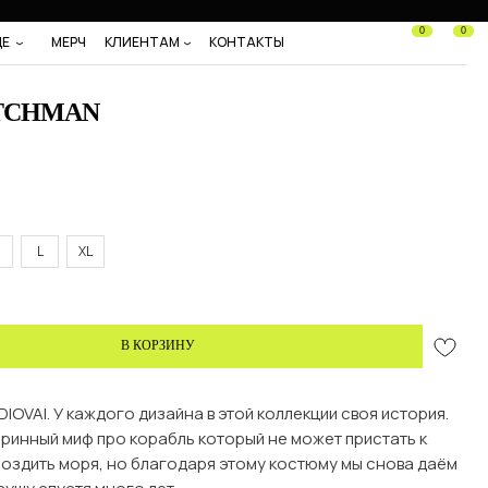
0
0
ДЕ
МЕРЧ
КЛИЕНТАМ
КОНТАКТЫ
UTCHMAN
L
XL
В КОРЗИНУ
IOVAI. У каждого дизайна в этой коллекции своя история.
аринный миф про корабль который не может пристать к
роздить моря, но благодаря этому костюму мы снова даём