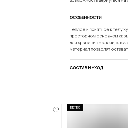
возможность вернуться на с
ОСОБЕННОСТИ
Теплое и приятное к телу х
просторном основном карм
для хранения мелочи, ключ
материал позволят остават
СОСТАВ И УХОД
RETRO