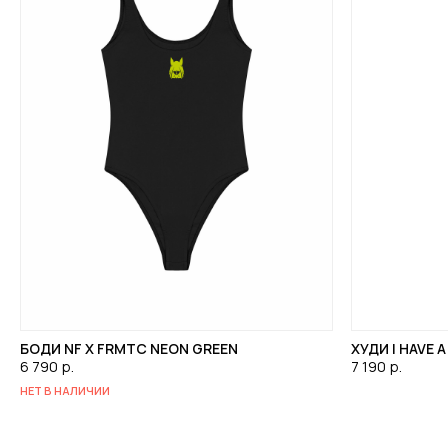
БОДИ NF X FRMTC NEON GREEN
ХУДИ I HAVE 
6 790
р.
7 190
р.
НЕТ В НАЛИЧИИ