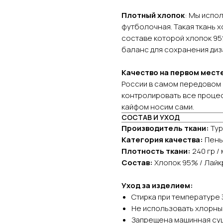
Плотный хлопок
: Мы испо
футболочная. Такая ткань 
составе которой хлопок 9
баланс для сохранения диз
Качество на первом мест
России в самом передовом 
контролировать все процес
кайфом носим сами.
СОСТАВ И УХОД
Производитель ткани:
Тур
Категория качества:
Пень
Плотность ткани:
240 гр / 
Состав:
Хлопок 95% / Лай
Уход за изделием:
Стирка при температуре 
Не использовать хлорны
Запрещена машинная су