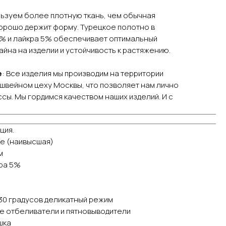
льзуем более плотную ткань, чем обычная
хорошо держит форму. Турецкое полотно в
5% и лайкра 5% обеспечивает оптимальный
айна на изделии и устойчивость к растяжению.
е
: Все изделия мы производим на территории
швейном цеху Москвы, что позволяет нам лично
сы. Мы гордимся качеством наших изделий. И с
ция.
е (наивысшая)
м
кра 5%
30 градусов деликатный режим
е отбеливатели и пятновыводители
шка