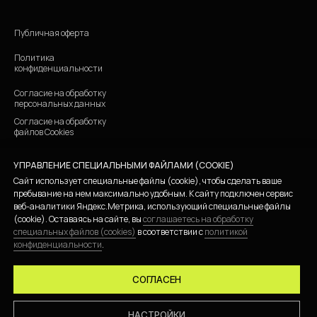
Публичная оферта
Политика
конфиденциальности
Согласие на обработку
персональных данных
Согласие на обработку
файлов Cookies
УПРАВЛЕНИЕ СПЕЦИАЛЬНЫМИ ФАЙЛАМИ (COOKIE)
ИП СКАЛЮК ВЛАДИСЛАВ ВАЛЕРЬЕВИЧ
ИНН 780255933123 ОГРНИП 323784700300761
Сайт использует специальные файлы (cookie), чтобы сделать ваше
пребывание на нем максимально удобным. К cайту подключен сервис
веб-аналитики Яндекс.Метрика, использующий специальные файлы
(cookie). Оставаясь на сайте, вы
соглашаетесь на обработку
специальных файлов (cookies)
в соответствии с
политикой
конфиденциальности
.
СОГЛАСЕН
© 2026 FORMATICA
РАЗРАБОТКА САЙТА —
АННА ЖАРИКОВА
НАСТРОЙКИ