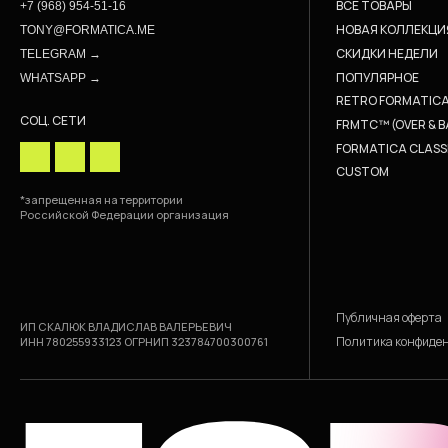
ВСЕ ТОВАРЫ
+7 (968) 954-51-16
НОВАЯ КОЛЛЕКЦИ
TONY@FORMATICA.ME
СКИДКИ НЕДЕЛИ
TELEGRAM →
ПОПУЛЯРНОЕ
WHATSAPP →
RETRO FORMATIC
СОЦ. СЕТИ
FRMTC™ (OVER & B
FORMATICA CLASS
CUSTOM
*запрещенная на территории
Российской Федерации организация
Публичная оферта
ИП СКАЛЮК ВЛАДИСЛАВ ВАЛЕРЬЕВИЧ
Политика конфиде
ИНН 780255933123 ОГРНИП 323784700300761