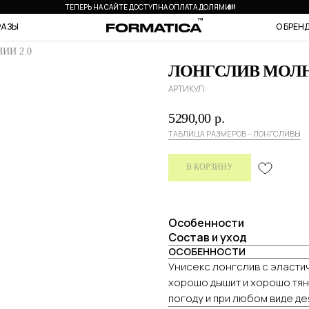
ТЕПЕРЬ НА САЙТЕ ДОСТУПНА ОПЛАТА ДОЛЯМИ
РАЗЫ
О БРЕН
ИИ 2.0
ЛОНГСЛИВ МОЛН
АРТИКУЛ:
5290,00
р.
ТАБЛИЦА РАЗМЕРОВ – ЛОНГСЛИВЫ
В КОРЗИНУ
Особенности
Состав и уход
ОСОБЕННОСТИ
Унисекс лонгслив с эласти
хорошо дышит и хорошо тян
погоду и при любом виде де