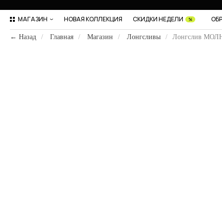
МАГАЗИН
НОВАЯ КОЛЛЕКЦИЯ
СКИДКИ НЕДЕЛИ
ОБ
%
← Назад
/
Главная
/
Магазин
/
Лонгсливы
/
Лонгслив МОЛН