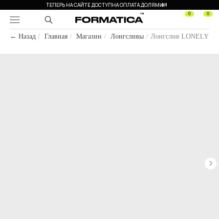
ТЕПЕРЬ НА САЙТЕ ДОСТУПНА ОПЛАТА ДОЛЯМИ
0
0
← Назад
/
Главная
/
Магазин
/
Лонгсливы
/
Лонгслив LONELY