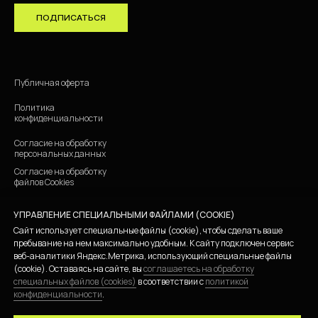
ПОДПИСАТЬСЯ
Публичная оферта
Политика
конфиденциальности
Согласие на обработку
персональных данных
Согласие на обработку
файлов Cookies
УПРАВЛЕНИЕ СПЕЦИАЛЬНЫМИ ФАЙЛАМИ (COOKIE)
ИП СКАЛЮК ВЛАДИСЛАВ ВАЛЕРЬЕВИЧ
ИНН 780255933123 ОГРНИП 323784700300761
Сайт использует специальные файлы (cookie), чтобы сделать ваше
пребывание на нем максимально удобным. К cайту подключен сервис
веб-аналитики Яндекс.Метрика, использующий специальные файлы
(cookie). Оставаясь на сайте, вы
соглашаетесь на обработку
специальных файлов (cookies)
в соответствии с
политикой
конфиденциальности
.